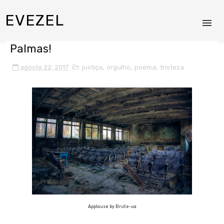
EVEZEL
Palmas!
agosto 22, 2017
justiça
,
orgulho
,
poema
,
tristeza
Applause by Brute-ua