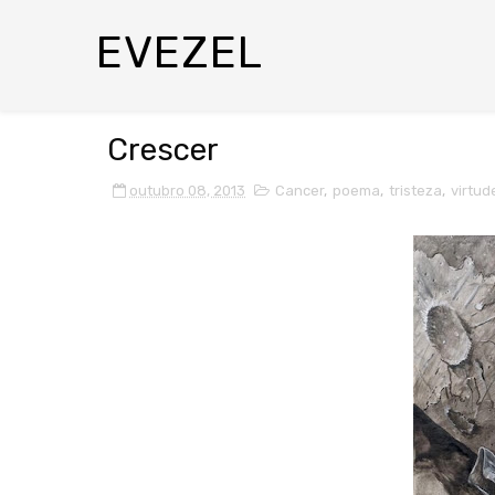
EVEZEL
Crescer
outubro 08, 2013
Cancer
,
poema
,
tristeza
,
virtud