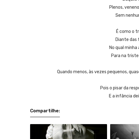
Plenos, veneno
Sem nenhum 
É como o tr
Diante das 
No qual minha 
Para na triste
Quando menos, às vezes pequenos, quase
Pois o pisar da res
E a infância de
Compartilhe: