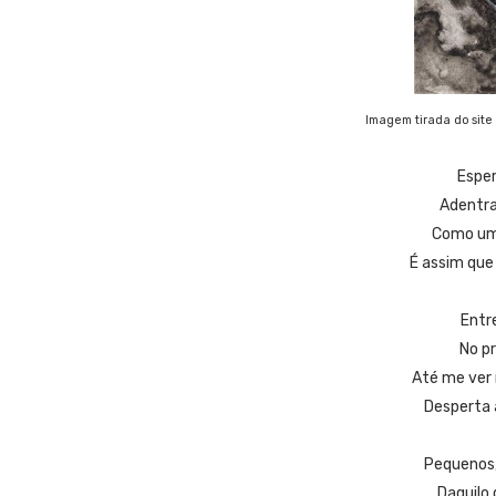
Imagem tirada do site 
Espe
Adentr
Como um
É assim que
Entr
No p
Até me ver 
Desperta 
Pequenos
Daquilo