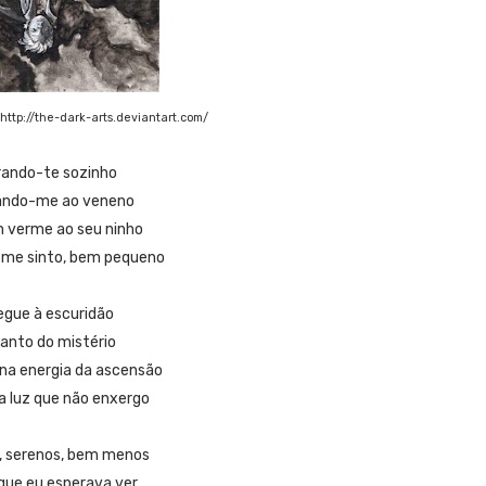
http://the-dark-arts.deviantart.com/
rando-te sozinho
ando-me ao veneno
 verme ao seu ninho
 me sinto, bem pequeno
egue à escuridão
ranto do mistério
na energia da ascensão
a luz que não enxergo
, serenos, bem menos
 que eu esperava ver