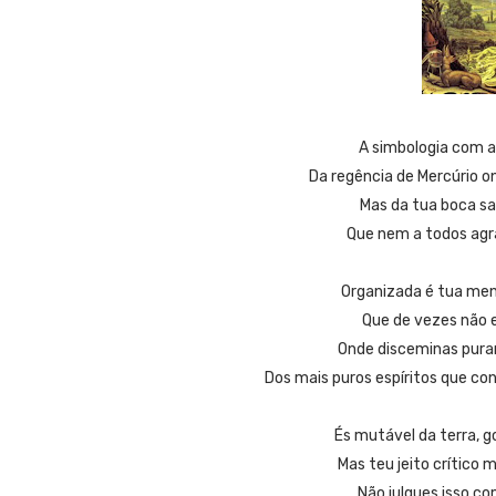
A simbologia com a
Da regência de Mercúrio 
Mas da tua boca sa
Que nem a todos agr
Organizada é tua men
Que de vezes não 
Onde disceminas pura
Dos mais puros espíritos que c
És mutável da terra, 
Mas teu jeito crítico 
Não julgues isso c