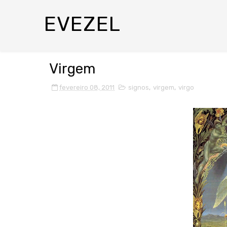
EVEZEL
Virgem
fevereiro 08, 2011
signos
,
virgem
,
virgo