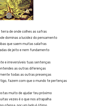
 terra de onde colhes as safras
onde dominas a lucidez do pensamento
ibas que saem muitas salafras
adas de jeito e nem fundamento
te e irreversíveis tuas sentenças
entendes as outras diferenças
mente todas as outras presenças
ontigo, fazem com que o mundo te pertenças
gostas muito de ajudar teu próximo
muitas vezes é o que nos atrapalha
omo ofensa, por um lado é ótimo